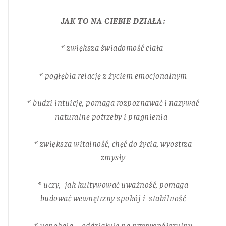
JAK TO NA CIEBIE DZIAŁA :
* zwiększa świadomość ciała
* pogłębia relację z życiem emocjonalnym
* budzi intuicję, pomaga rozpoznawać i nazywać
naturalne potrzeby i pragnienia
* zwiększa witalność,
chęć
do życia,
wyostrza
zmysły
* uczy, jak kultywować uważność,
pomaga
budować wewnętrzny spokój i stabilność
* uspokaja – o
ddziałuje na przywspółczulny