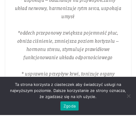
układ nerwowy, harmonizuje rytm serca, uspokaja
umysł
*
oddech przeponowy zwiększa pojemność płuc,
obniża ciśnienie, zmniejsza poziom kortyzolu –
hormonu stresu, stymuluje prawidłowe
funkcjonowanie układu odpornościowego
* usprawnia przepływ krwi, tonizuje organy
wewnętrzne, reguluje przemianę materii.
Ta strona korzysta z ciasteczek aby świadczyć usługi na
najwyższym poziomie. Dalsze korzystanie ze strony oznacza,
że zgadzasz się na ich użycie.
* dotlenia ciało i u
sprawnia przepływ energii, co
zwiększa twój poziom zadowolenia z życia,
Zgoda
kreatywność, poczucie siły
* zwiększa się Twoje okno tolerancji na doznania i